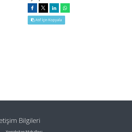
Atıf İçin Kopyala
letişim Bilgileri
Yenidoğan Mahallesi