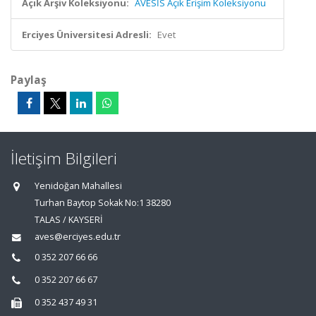
Açık Arşiv Koleksiyonu:
AVESİS Açık Erişim Koleksiyonu
Erciyes Üniversitesi Adresli:
Evet
Paylaş
İletişim Bilgileri
Yenidoğan Mahallesi
Turhan Baytop Sokak No:1 38280
TALAS / KAYSERİ
aves@erciyes.edu.tr
0 352 207 66 66
0 352 207 66 67
0 352 437 49 31