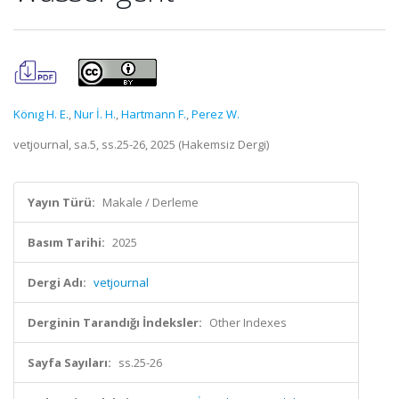
Könıg H. E.
,
Nur İ. H.
,
Hartmann F.
,
Perez W.
vetjournal, sa.5, ss.25-26, 2025 (Hakemsiz Dergi)
Yayın Türü:
Makale / Derleme
Basım Tarihi:
2025
Dergi Adı:
vetjournal
Derginin Tarandığı İndeksler:
Other Indexes
Sayfa Sayıları:
ss.25-26