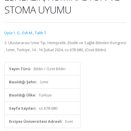
STOMA UYUMU
Üyür İ. G.
,
Evli M.
,
Talih T.
3. Uluslararası İzmir Tıp, Hemşirelik, Ebelik ve Sağlık Bilimleri Kongresi
, İzmir, Türkiye, 14 - 16 Şubat 2024, ss.678-680, (Özet Bildiri)
Yayın Türü:
Bildiri / Özet Bildiri
Basıldığı Şehir:
İzmir
Basıldığı Ülke:
Türkiye
Sayfa Sayıları:
ss.678-680
Erciyes Üniversitesi Adresli:
Evet