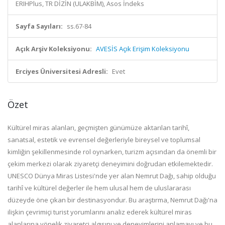
ERIHPlus, TR DİZİN (ULAKBİM), Asos İndeks
Sayfa Sayıları:
ss.67-84
Açık Arşiv Koleksiyonu:
AVESİS Açık Erişim Koleksiyonu
Erciyes Üniversitesi Adresli:
Evet
Özet
Kültürel miras alanları, geçmişten günümüze aktarılan tarihî,
sanatsal, estetik ve evrensel değerleriyle bireysel ve toplumsal
kimliğin şekillenmesinde rol oynarken, turizm açısından da önemli bir
çekim merkezi olarak ziyaretçi deneyimini doğrudan etkilemektedir.
UNESCO Dünya Miras Listesi'nde yer alan Nemrut Dağı, sahip olduğu
tarihî ve kültürel değerler ile hem ulusal hem de uluslararası
düzeyde öne çıkan bir destinasyondur. Bu araştırma, Nemrut Dağı'na
ilişkin çevrimiçi turist yorumlarını analiz ederek kültürel miras
alanlarına yönelik ziyaretçi algısını ve deneyimlerini anlamayı ve bu