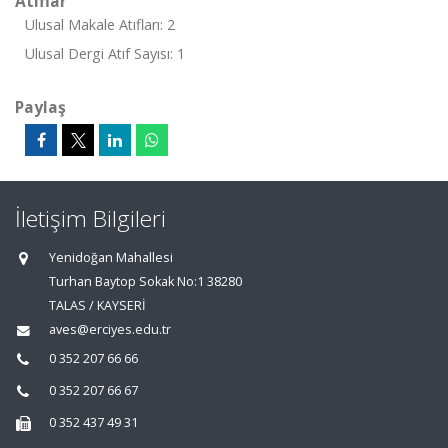
Atıflar
Ulusal Makale Atıfları: 2
Ulusal Dergi Atıf Sayısı: 1
Paylaş
İletişim Bilgileri
Yenidoğan Mahallesi
Turhan Baytop Sokak No:1 38280
TALAS / KAYSERİ
aves@erciyes.edu.tr
0 352 207 66 66
0 352 207 66 67
0 352 437 49 31