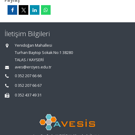
Paylaş
İletişim Bilgileri
Yenidoğan Mahallesi
Turhan Baytop Sokak No:1 38280
TALAS / KAYSERİ
aves@erciyes.edu.tr
0 352 207 66 66
0 352 207 66 67
0 352 437 49 31