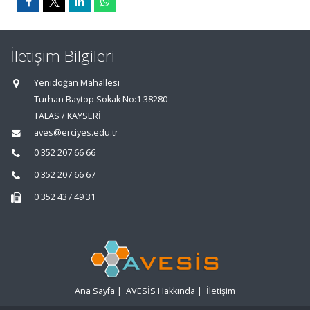
İletişim Bilgileri
Yenidoğan Mahallesi
Turhan Baytop Sokak No:1 38280
TALAS / KAYSERİ
aves@erciyes.edu.tr
0 352 207 66 66
0 352 207 66 67
0 352 437 49 31
Ana Sayfa
|
AVESİS Hakkında
|
İletişim