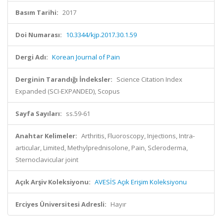
Basım Tarihi:
2017
Doi Numarası:
10.3344/kjp.2017.30.1.59
Dergi Adı:
Korean Journal of Pain
Derginin Tarandığı İndeksler:
Science Citation Index
Expanded (SCI-EXPANDED), Scopus
Sayfa Sayıları:
ss.59-61
Anahtar Kelimeler:
Arthritis, Fluoroscopy, Injections, Intra-
articular, Limited, Methylprednisolone, Pain, Scleroderma,
Sternoclavicular joint
Açık Arşiv Koleksiyonu:
AVESİS Açık Erişim Koleksiyonu
Erciyes Üniversitesi Adresli:
Hayır