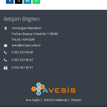
İletişim Bilgileri
Yenidoğan Mahallesi
Turhan Baytop Sokak No:1 38280
TALAS / KAYSERİ
aves@erciyes.edu.tr
0 352 207 66 66
0 352 207 66 67
0 352 437 49 31
Ana Sayfa
|
AVESİS Hakkında
|
İletişim