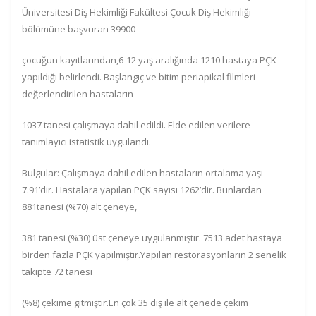
Üniversitesi Diş Hekimliği Fakültesi Çocuk Diş Hekimliği
bölümüne başvuran 39900
çocuğun kayıtlarından,6-12 yaş aralığında 1210 hastaya PÇK
yapıldığı belirlendi. Başlangıç ve bitim periapikal filmleri
değerlendirilen hastaların
1037 tanesi çalışmaya dahil edildi. Elde edilen verilere
tanımlayıcı istatistik uygulandı.
Bulgular: Çalışmaya dahil edilen hastaların ortalama yaşı
7.91’dir. Hastalara yapılan PÇK sayısı 1262’dir. Bunlardan
881tanesi (%70) alt çeneye,
381 tanesi (%30) üst çeneye uygulanmıştır. 7513 adet hastaya
birden fazla PÇK yapılmıştır.Yapılan restorasyonların 2 senelik
takipte 72 tanesi
(%8) çekime gitmiştir.En çok 35 diş ile alt çenede çekim