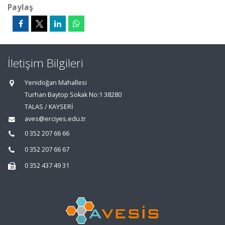
Paylaş
İletişim Bilgileri
Yenidoğan Mahallesi
Turhan Baytop Sokak No:1 38280
TALAS / KAYSERİ
aves@erciyes.edu.tr
0 352 207 66 66
0 352 207 66 67
0 352 437 49 31