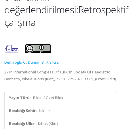
değerlendirilmesi:Retrospektif
çalışma
Demiroğlu C.
,
Duman B.
,
Kızılcı E.
27Th Internatıonal Congress Of Turkısh Socıety Of Paedıatrıc
Dentıstry, İskele, Kıbrıs (Kktc), 7 - 10 Ekim 2021, ss.65, (Özet Bildiri)
Yayın Türü:
Bildiri / Özet Bildiri
Basıldığı Şehir:
İskele
Basıldığı Ülke:
Kıbrıs (Kktc)