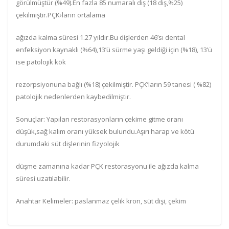
görülmüştür (%49).En fazla 85 numaralı diş (18 diş,%25)
çekilmiştir.PÇK›ların ortalama
ağızda kalma süresi 1.27 yıldır.Bu dişlerden 46’sı dental
enfeksiyon kaynaklı (%64),13’ü sürme yaşı geldiği için (%18), 13’ü
ise patolojik kök
rezorpsiyonuna bağlı (%18) çekilmiştir. PÇK’ların 59 tanesi ( %82)
patolojik nedenlerden kaybedilmiştir.
Sonuçlar: Yapılan restorasyonların çekime gitme oranı
düşük,sağ kalım oranı yüksek bulundu.Aşırı harap ve kötü
durumdaki süt dişlerinin fizyolojik
düşme zamanına kadar PÇK restorasyonu ile ağızda kalma
süresi uzatılabilir.
Anahtar Kelimeler: paslanmaz çelik kron, süt dişi, çekim