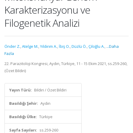
Karakterizasyonu ve
Filogenetik Analizi
Önder Z.
,
Atelge M.
,
Yıldırım A.
,
İbiş O.
,
Düzlü Ö.
,
Çiloğlu A.
,
...Daha
Fazla
22. Parazitoloji Kongresi, Aydın, Türkiye, 11 - 15 Ekim 2021, ss.259-260,
(Özet Bildiri)
Yayın Türü:
Bildiri / Özet Bildiri
Basıldığı Şehir:
Aydın
Basıldığı Ülke:
Türkiye
Sayfa Sayıları:
ss.259-260