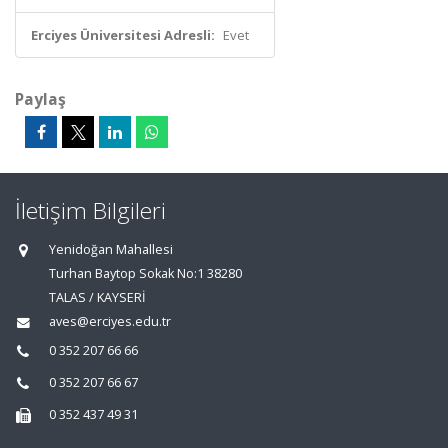
Erciyes Üniversitesi Adresli:
Evet
Paylaş
İletişim Bilgileri
Yenidoğan Mahallesi
Turhan Baytop Sokak No:1 38280
TALAS / KAYSERİ
aves@erciyes.edu.tr
0 352 207 66 66
0 352 207 66 67
0 352 437 49 31