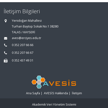
İletişim Bilgileri
Yenidoğan Mahallesi
Turhan Baytop Sokak No:1 38280
TALAS / KAYSERİ
aves@erciyes.edu.tr
0 352 207 66 66
0 352 207 66 67
0 352 437 49 31
Ana Sayfa
|
AVESİS Hakkında
|
İletişim
Akademik Veri Yönetim Sistemi