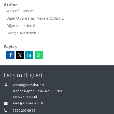
Atıflar
Web of Science: 1
Diğer Uluslararası Makale Atıfları: 2
Diğer İndeksler: 8
Google Akademik: 1
Paylaş
İletişim Bilgileri
Yenidoğan Mahallesi
Turhan Baytop Sokak No:1 38280
TALAS / KAYSERİ
aves@erciyes.edu.tr
0 352 207 66 66