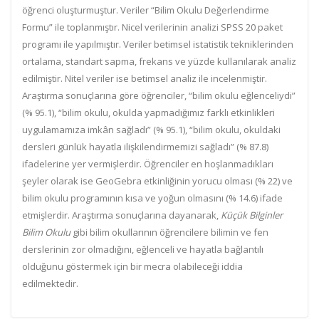
öğrenci oluşturmuştur. Veriler “Bilim Okulu Değerlendirme
Formu” ile toplanmıştır. Nicel verilerinin analizi SPSS 20 paket
programı ile yapılmıştır. Veriler betimsel istatistik tekniklerinden
ortalama, standart sapma, frekans ve yüzde kullanılarak analiz
edilmiştir. Nitel veriler ise betimsel analiz ile incelenmiştir.
Araştırma sonuçlarına göre öğrenciler, “bilim okulu eğlenceliydi”
(% 95.1), “bilim okulu, okulda yapmadığımız farklı etkinlikleri
uygulamamıza imkân sağladı” (% 95.1), “bilim okulu, okuldaki
dersleri günlük hayatla ilişkilendirmemizi sağladı” (% 87.8)
ifadelerine yer vermişlerdir. Öğrenciler en hoşlanmadıkları
şeyler olarak ise GeoGebra etkinliğinin yorucu olması (% 22) ve
bilim okulu programının kısa ve yoğun olmasını (% 14.6) ifade
etmişlerdir. Araştırma sonuçlarına dayanarak,
Küçük Bilginler
Bilim Okulu
gibi bilim okullarının öğrencilere bilimin ve fen
derslerinin zor olmadığını, eğlenceli ve hayatla bağlantılı
olduğunu göstermek için bir mecra olabileceği iddia
edilmektedir.