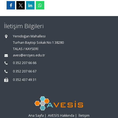
İletişim Bilgileri
Yenidoğan Mahallesi
Turhan Baytop Sokak No:1 38280
TALAS / KAYSERİ
aves@erciyes.edu.tr
0 352 207 66 66
0 352 207 66 67
0 352 437 49 31
Ana Sayfa
|
AVESİS Hakkında
|
İletişim