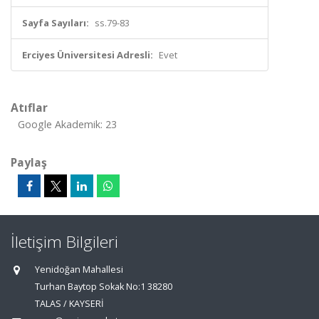
Sayfa Sayıları:
ss.79-83
Erciyes Üniversitesi Adresli:
Evet
Atıflar
Google Akademik: 23
Paylaş
İletişim Bilgileri
Yenidoğan Mahallesi
Turhan Baytop Sokak No:1 38280
TALAS / KAYSERİ