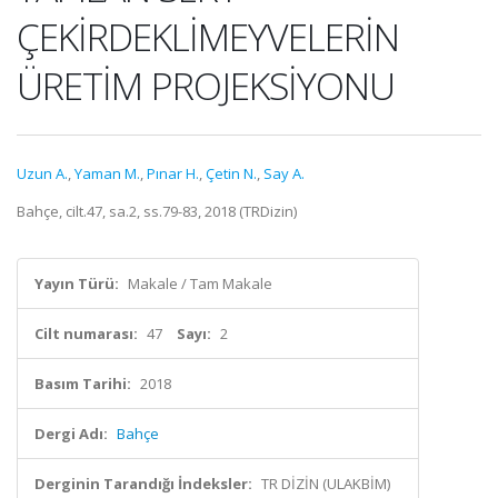
ÇEKİRDEKLİMEYVELERİN
ÜRETİM PROJEKSİYONU
Uzun A.
,
Yaman M.
,
Pınar H.
,
Çetin N.
,
Say A.
Bahçe, cilt.47, sa.2, ss.79-83, 2018 (TRDizin)
Yayın Türü:
Makale / Tam Makale
Cilt numarası:
47
Sayı:
2
Basım Tarihi:
2018
Dergi Adı:
Bahçe
Derginin Tarandığı İndeksler:
TR DİZİN (ULAKBİM)