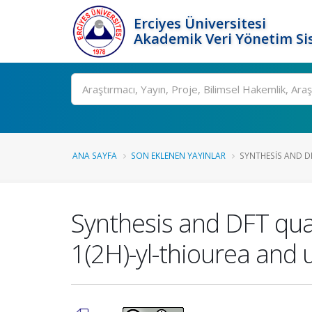
Erciyes Üniversitesi
Akademik Veri Yönetim Si
Ara
ANA SAYFA
SON EKLENEN YAYINLAR
SYNTHESIS AND D
Synthesis and DFT qua
1(2H)-yl-thiourea and 