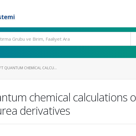
stemi
FT QUANTUM CHEMICAL CALCU...
ntum chemical calculations o
urea derivatives