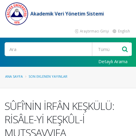
Akademik Veri Yönetim Sistemi
Araştırmacı Girişi
English
Ara
Detaylı Arama
ANA SAYFA
SON EKLENEN YAYINLAR
SÛFÎ’NİN İRFÂN KEŞKÜLÜ:
RİSÂLE-Yİ KEŞKÛL-İ
MUTSSAVVIFA