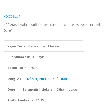
KOÇOĞLU T.
Sûfî Araştırmaları - Sufi Studies, cilt.8, sa.16, ss.35-75, 2017 (Hakemli
Dergi)
Yayın Türü:
Makale / Tam Makale
Cilt numarası:
8
Sayı:
16
Basım Tarihi:
2017
Dergi Adı:
Sûfî Araştırmaları - Sufi Studies
Derginin Tarandığı İndeksler:
Other Indexes
Sayfa Sayıları:
ss.35-75