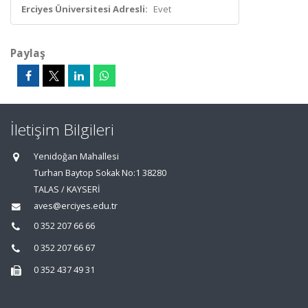
Erciyes Üniversitesi Adresli:
Evet
Paylaş
İletişim Bilgileri
Yenidoğan Mahallesi
Turhan Baytop Sokak No:1 38280
TALAS / KAYSERİ
aves@erciyes.edu.tr
0 352 207 66 66
0 352 207 66 67
0 352 437 49 31