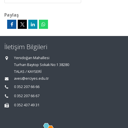
Paylaş
İletişim Bilgileri
Yenidoğan Mahallesi
Turhan Baytop Sokak No:1 38280
TALAS / KAYSERİ
aves@erciyes.edu.tr
0 352 207 66 66
0 352 207 66 67
0 352 437 49 31