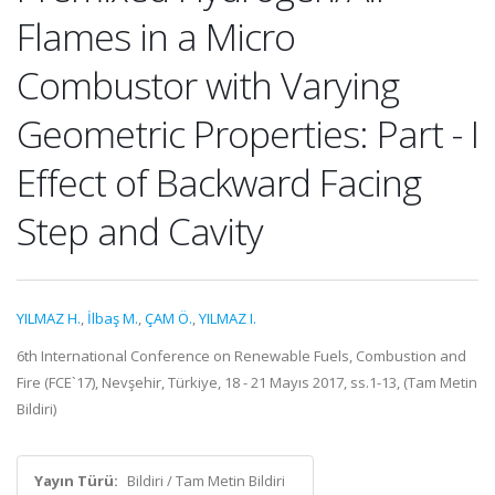
Flames in a Micro
Combustor with Varying
Geometric Properties: Part - I
Effect of Backward Facing
Step and Cavity
YILMAZ H.
,
İlbaş M.
,
ÇAM Ö.
,
YILMAZ I.
6th International Conference on Renewable Fuels, Combustion and
Fire (FCE`17), Nevşehir, Türkiye, 18 - 21 Mayıs 2017, ss.1-13, (Tam Metin
Bildiri)
Yayın Türü:
Bildiri / Tam Metin Bildiri