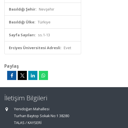
Basıldığı Şehir:
Nevşehir
Basıldığı Ülke:
Türkiye
Sayfa Sayıları:
ss.1-13
Erciyes Üniversitesi Adresli:
Evet
Paylaş
İletişim Bilgileri
Yenidoğan Mahallesi
Turhan Baytop Sokak No:1 38280
TALAS / KAYSERİ