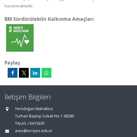
kazanmaktadır.
BM Sürdürülebilir Kalkınma Amaçları
Paylaş
İletişim Bilgileri
Yenidoğan Mahallesi
Turhan Baytop Sokak No:1 38280
TALAS / KAYSERİ
aves@erciyes.edu.tr