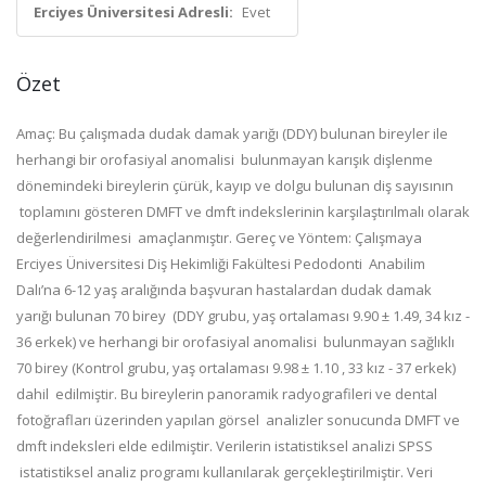
Erciyes Üniversitesi Adresli:
Evet
Özet
Amaç: Bu çalışmada dudak damak yarığı (DDY) bulunan bireyler ile
herhangi bir orofasiyal anomalisi bulunmayan karışık dişlenme
dönemindeki bireylerin çürük, kayıp ve dolgu bulunan diş sayısının
toplamını gösteren DMFT ve dmft indekslerinin karşılaştırılmalı olarak
değerlendirilmesi amaçlanmıştır. Gereç ve Yöntem: Çalışmaya
Erciyes Üniversitesi Diş Hekimliği Fakültesi Pedodonti Anabilim
Dalı’na 6-12 yaş aralığında başvuran hastalardan dudak damak
yarığı bulunan 70 birey (DDY grubu, yaş ortalaması 9.90 ± 1.49, 34 kız -
36 erkek) ve herhangi bir orofasiyal anomalisi bulunmayan sağlıklı
70 birey (Kontrol grubu, yaş ortalaması 9.98 ± 1.10 , 33 kız - 37 erkek)
dahil edilmiştir. Bu bireylerin panoramik radyografileri ve dental
fotoğrafları üzerinden yapılan görsel analizler sonucunda DMFT ve
dmft indeksleri elde edilmiştir. Verilerin istatistiksel analizi SPSS
istatistiksel analiz programı kullanılarak gerçekleştirilmiştir. Veri