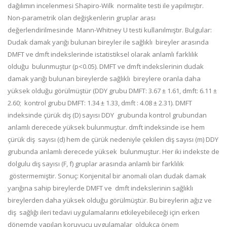
dağılımın incelenmesi Shapiro-Wilk normalite testi ile yapılmıştır.
Non-parametrik olan değişkenlerin gruplar arası
değerlendirilmesinde Mann-Whitney U testi kullanılmıştır. Bulgular:
Dudak damak yarığı bulunan bireyler ile sağlıklı bireyler arasında
DMFT ve dmft indekslerinde istatistiksel olarak anlamlı farklılık
olduğu bulunmuştur (p<0.05). DMFT ve dmft indekslerinin dudak
damak yarığı bulunan bireylerde sağlıklı bireylere oranla daha
yüksek olduğu görülmüştür (DDY grubu DMFT: 3.67 ± 1.61, dmft: 6.11 ±
2.60; kontrol grubu DMFT: 1.34 ± 1.33, dmft : 4.08 ± 2.31). DMFT
indeksinde çürük diş (D) sayısı DDY grubunda kontrol grubundan
anlamlı derecede yüksek bulunmuştur. dmft indeksinde ise hem
çürük diş sayısı (d) hem de çürük nedeniyle çekilen diş sayısı (m) DDY
grubunda anlamlı derecede yüksek bulunmuştur. Her iki indekste de
dolgulu diş sayısı (F, f) gruplar arasında anlamlı bir farklılık
göstermemiştir. Sonuç: Konjenital bir anomali olan dudak damak
yarığına sahip bireylerde DMFT ve dmft indekslerinin sağlıklı
bireylerden daha yüksek olduğu görülmüştür. Bu bireylerin ağız ve
diş sağlığı ileri tedavi uygulamalarını etkileyebileceği için erken
dönemde yapılan koruyucu uygulamalar oldukça önem