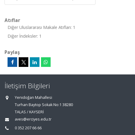
Atıflar
Diğer Uluslararası Makale Atıfları: 1
Diğer İndeksler: 1
Paylaş
İletişim Bilgileri
Yenidoğan Mahallesi
Turhan Baytop Sokak No:1 38280
TALAS / KAYSERİ
aves@erciyes.edu.tr
0 352 207 66 66