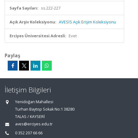
Sayfa Sayıları:
ss.222-227
Açık Arşiv Koleksiyonu:
AVESİS Açık Erişim Koleksiyonu
Erciyes Üniversitesi Adresli:
Evet
Paylaş
İletişim Bilgileri
Yenidoğan Mahallesi
Turhan Baytop Sokak No:1 38280
TALAS / KAYSERİ
aves@erciyes.edu.tr
0 352 207 66 66