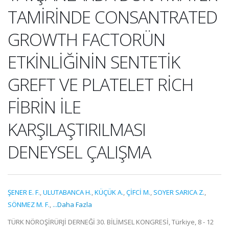
TAMİRİNDE CONSANTRATED
GROWTH FACTORÜN
ETKİNLİĞİNİN SENTETİK
GREFT VE PLATELET RİCH
FİBRİN İLE
KARŞILAŞTIRILMASI
DENEYSEL ÇALIŞMA
ŞENER E. F.
,
ULUTABANCA H.
,
KÜÇÜK A.
,
ÇİFCİ M.
,
SOYER SARICA Z.
,
SÖNMEZ M. F.
,
...Daha Fazla
TÜRK NÖROŞİRÜRJİ DERNEĞİ 30. BİLİMSEL KONGRESİ, Türkiye, 8 - 12