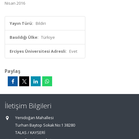
Nisan 2016
Yayın Türü:
Bildiri
Basıldığı Ülke:
Türkiye
Erciyes Üniversitesi Adresli:
Evet
Paylaş
İletişim Bilgileri
Yenidoğan Mahallesi
Turhan Baytop Sokak No:1 38280
TALAS / KAYSERİ