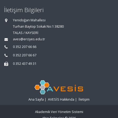
İletişim Bilgileri
Yenidoğan Mahallesi
Turhan Baytop Sokak No:1 38280
TALAS / KAYSERİ
aves@erciyes.edu.tr
0 352 207 66 66
0 352 207 66 67
0 352 437 49 31
Ana Sayfa
|
AVESİS Hakkında
|
İletişim
Akademik Veri Yönetim Sistemi