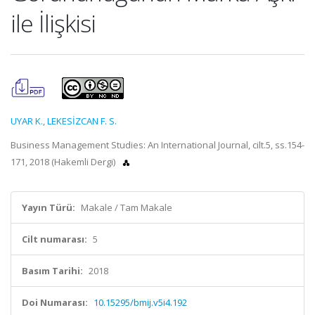
ile İlişkisi
UYAR K.
,
LEKESİZCAN F. S.
Business Management Studies: An International Journal, cilt.5, ss.154-
171, 2018 (Hakemli Dergi)
Yayın Türü:
Makale / Tam Makale
Cilt numarası:
5
Basım Tarihi:
2018
Doi Numarası:
10.15295/bmij.v5i4.192