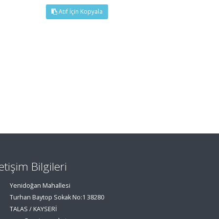
Atıf İçin Kopyala
letişim Bilgileri
Yenidoğan Mahallesi
Turhan Baytop Sokak No:1 38280
TALAS / KAYSERİ