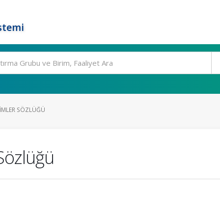
stemi
İSIMLER SÖZLÜĞÜ
 Sözlüğü