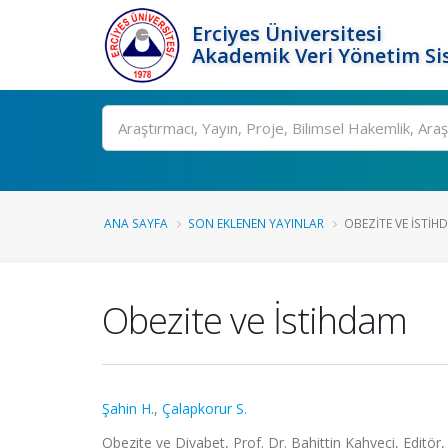
Erciyes Üniversitesi
Akademik Veri Yönetim Si
Ara
ANA SAYFA
SON EKLENEN YAYINLAR
OBEZITE VE İSTIH
Obezite ve İstihdam
Şahin H.
,
Çalapkorur S.
Obezite ve Diyabet, Prof. Dr. Bahittin Kahveci, Editö