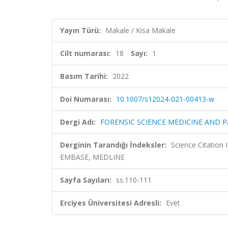
Yayın Türü:
Makale / Kısa Makale
Cilt numarası:
18
Sayı:
1
Basım Tarihi:
2022
Doi Numarası:
10.1007/s12024-021-00413-w
Dergi Adı:
FORENSIC SCIENCE MEDICINE AND 
Derginin Tarandığı İndeksler:
Science Citation
EMBASE, MEDLINE
Sayfa Sayıları:
ss.110-111
Erciyes Üniversitesi Adresli:
Evet