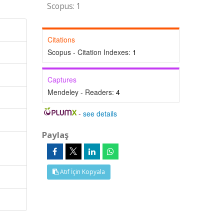
Scopus: 1
Citations
Scopus - Citation Indexes:
1
Captures
Mendeley - Readers:
4
-
see details
Paylaş
Atıf İçin Kopyala