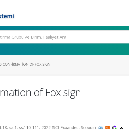
stemi
D CONFIRMATION OF FOX SIGN
mation of Fox sign
, sa.1, ss.110-111, 2022 (SCI-Expanded, Scopus)