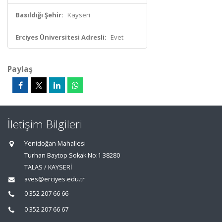
Basıldığı Şehir:
Kayseri
Erciyes Üniversitesi Adresli:
Evet
Paylaş
İletişim Bilgileri
Yenidoğan Mahallesi
Turhan Baytop Sokak No:1 38280
TALAS / KAYSERİ
aves@erciyes.edu.tr
0 352 207 66 66
0 352 207 66 67