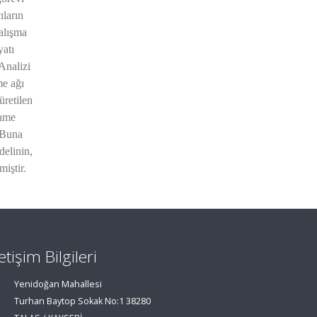
ıların
Çalışma
yatı
Analizi
me ağı
üretilen
enme
. Buna
elinin,
miştir.
letişim Bilgileri
Yenidoğan Mahallesi
Turhan Baytop Sokak No:1 38280