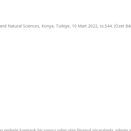
nd Natural Sciences, Konya, Türkiye, 10 Mart 2022, ss.544, (Özet Bild
 bu nedenle karmaşık bir yapıya sahip olan finansal piyasalarda, tahmin 