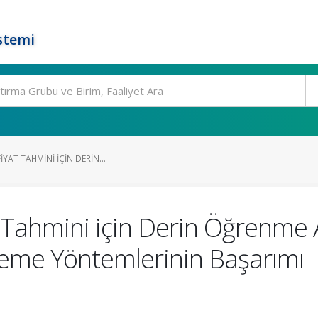
stemi
IYAT TAHMINI IÇIN DERIN...
Tahmini için Derin Öğrenme Ağı
rgeme Yöntemlerinin Başarımı