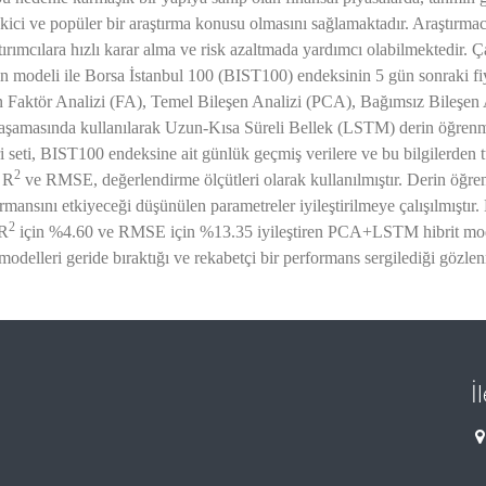
kici ve popüler bir araştırma konusu olmasını sağlamaktadır. Araştırmac
atırımcılara hızlı karar alma ve risk azaltmada yardımcı olabilmektedir. 
in modeli ile Borsa İstanbul 100 (BIST100) endeksinin 5 gün sonraki fi
en Faktör Analizi (FA), Temel Bileşen Analizi (PCA), Bağımsız Bileşen 
e aşamasında kullanılarak Uzun-Kısa Süreli Bellek (LSTM) derin öğren
ri seti, BIST100 endeksine ait günlük geçmiş verilere ve bu bilgilerden t
2
a R
ve RMSE, değerlendirme ölçütleri olarak kullanılmıştır. Derin öğr
mansını etkiyeceği düşünülen parametreler iyileştirilmeye çalışılmıştır
2
 R
için %4.60 ve RMSE için %13.35 iyileştiren PCA+LSTM hibrit mod
modelleri geride bıraktığı ve rekabetçi bir performans sergilediği gözlen
İ