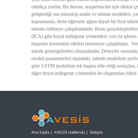
oldukça zordur. Bu durum, araştırmacılar için dikkat çe
geliştirdiği son teknoloji analiz ve tahmin modelleri, y
kapsamında, derin öğrenme ağına dayalı bir fiyat tahm
tahmin edilmeye çalışılmaktadır. Bunu gerçekleştirirk
(ICA) gibi boyut indirgeme yöntemleri; veri ön işlem
başarımı üzerindeki etkileri izlenmeye çalışılmıştır. Ve
teknik göstergelerden oluşmaktadır. Deneyler sırasınd
modeli parametreleri dışındaki, tahmin modelinin perfor
göre LSTM modelinin tek başına elde ettiği sonuçları,
diğer boyut indirgeme yöntemleri ile oluşturulan hibrit 
Ana Sayfa
|
AVESİS Hakkında
|
İletişim