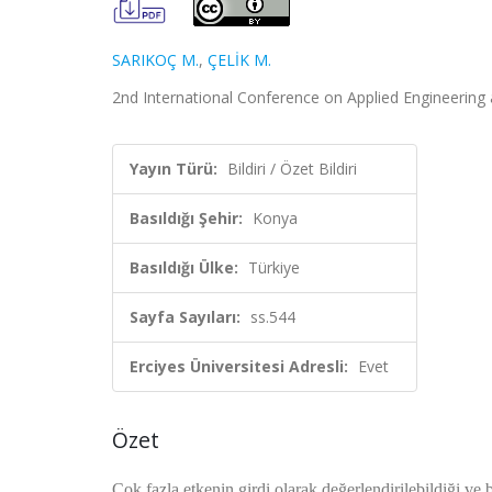
SARIKOÇ M.
,
ÇELİK M.
2nd International Conference on Applied Engineering a
Yayın Türü:
Bildiri / Özet Bildiri
Basıldığı Şehir:
Konya
Basıldığı Ülke:
Türkiye
Sayfa Sayıları:
ss.544
Erciyes Üniversitesi Adresli:
Evet
Özet
Çok fazla etkenin girdi olarak değerlendirilebildiği ve