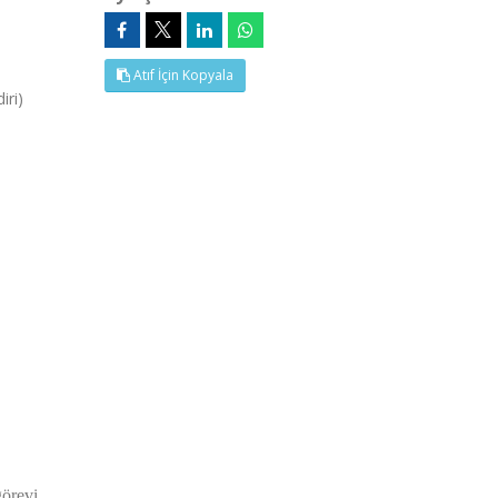
Atıf İçin Kopyala
iri)
görevi