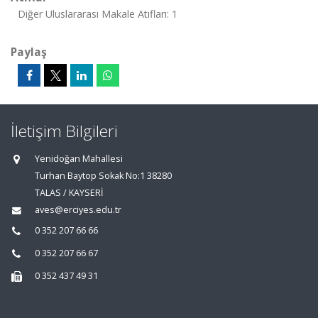
Diğer Uluslararası Makale Atıfları: 1
Paylaş
İletişim Bilgileri
Yenidoğan Mahallesi
Turhan Baytop Sokak No:1 38280
TALAS / KAYSERİ
aves@erciyes.edu.tr
0 352 207 66 66
0 352 207 66 67
0 352 437 49 31