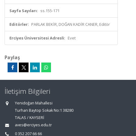
Sayfa Sayıları:
ss.155-171
Editörler:
PARLAK BEKİR, DOĞAN KADİR CANER, Editör
Erciyes Üniversitesi Adresli:
Evet
Paylaş
İletişim Bilgileri
Yenidoğan Mahallesi
Turhan Baytop Sokak No:1 38280
TALAS / KAYSERİ
aves@erciyes.edu.tr
0 352 207 66 66