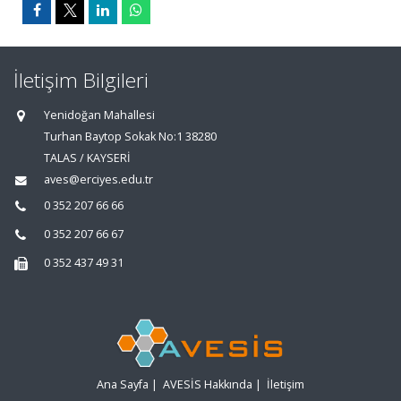
İletişim Bilgileri
Yenidoğan Mahallesi
Turhan Baytop Sokak No:1 38280
TALAS / KAYSERİ
aves@erciyes.edu.tr
0 352 207 66 66
0 352 207 66 67
0 352 437 49 31
Ana Sayfa
|
AVESİS Hakkında
|
İletişim