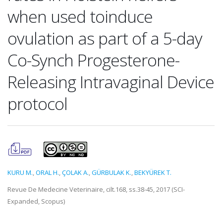
when used toinduce
ovulation as part of a 5-day
Co-Synch Progesterone-
Releasing Intravaginal Device
protocol
KURU M.
,
ORAL H.
,
ÇOLAK A.
,
GÜRBULAK K.
,
BEKYÜREK T.
Revue De Medecine Veterinaire, cilt.168, ss.38-45, 2017 (SCI-
Expanded, Scopus)