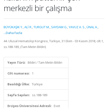
merkezli bir çalışma
BÜYÜKAŞIK Y.
,
ALİ R.
,
TURGUT M.
,
SAYDAM G.
,
YAVUZ A. S.
,
ÜNAL A.
,
...Daha Fazla
44. Ulusal Hematoloji Kongresi, Türkiye, 31 Ekim - 03 Kasım 2018, cilt.1,
ss.188-189, (Tam Metin Bildiri)
Yayın Türü:
Bildiri / Tam Metin Bildiri
Cilt numarası:
1
Basıldığı Ülke:
Türkiye
Sayfa Sayıları:
ss.188-189
Erciyes Üniversitesi Adresli:
Evet