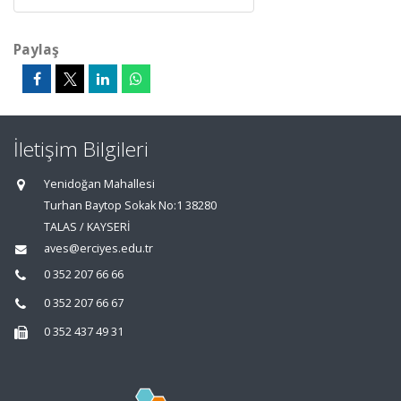
Paylaş
İletişim Bilgileri
Yenidoğan Mahallesi
Turhan Baytop Sokak No:1 38280
TALAS / KAYSERİ
aves@erciyes.edu.tr
0 352 207 66 66
0 352 207 66 67
0 352 437 49 31