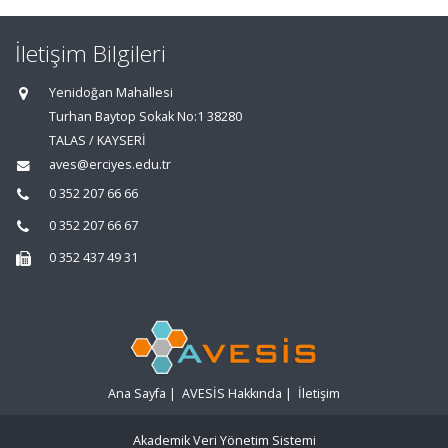
İletişim Bilgileri
Yenidoğan Mahallesi
Turhan Baytop Sokak No:1 38280
TALAS / KAYSERİ
aves@erciyes.edu.tr
0 352 207 66 66
0 352 207 66 67
0 352 437 49 31
Ana Sayfa
|
AVESİS Hakkında
|
İletişim
Akademik Veri Yönetim Sistemi