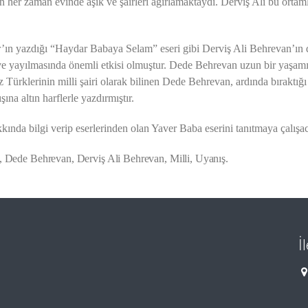
n her zaman evinde âşık ve şairleri ağırlamaktaydı. Derviş Ali bu ortam
r’ın yazdığı “Haydar Babaya Selam” eseri gibi Derviş Ali Behrevan’ın 
ve yayılmasında önemli etkisi olmuştur. Dede Behrevan uzun bir yaşam
 Türklerinin milli şairi olarak bilinen Dede Behrevan, ardında bıraktığı 
şına altın harflerle yazdırmıştır.
nda bilgi verip eserlerinden olan Yaver Baba eserini tanıtmaya çalışac
, Dede Behrevan, Derviş Ali Behrevan, Milli, Uyanış.
İ