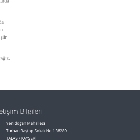
larda
da
ın
şiir
ağız.
letişim Bilgileri
Yenidoğan Mahallesi
Turhan Baytop Sokak No:1 38280
TALAS / KAYSERİ