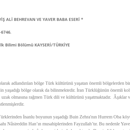
İŞ ALİ BEHREVAN VE YAVER BABA ESERİ *
-6746.
Halk Bilimi Bölümü KAYSERİ/TÜRKİYE
larak adlandırılan bölge Türk kültürünü yaşatan önemli bölgelerden bir
nin yaşadığı bölge olarak da bilinmektedir. İran Türklüğünün önemli ko
 uzak olmasına rağmen Türk dili ve kültürünü yaşatmaktadır. Âşıklar ve
lenmişlerdir.
 Türklerinden İnanlu boyunun yaşadığı Buin Zehra'nın Hurrem Oba kö
ahı Nâsireddin Han’ın musahiplerinden Fayzullah’tır. Bu nedenle Yav