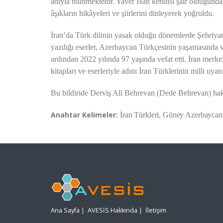
adıyla bilinmektedir. Yaver Han kendisi şair olduğunda
âşıkların hikâyeleri ve şiirlerini dinleyerek yoğruldu.
İran’da Türk dilinin yasak olduğu dönemlerde Şehriya
yazdığı eserler, Azerbaycan Türkçesinin yaşamasında 
ardından 2022 yılında 97 yaşında vefat etti. İran merkez
kitapları ve eserleriyle adını İran Türklerinin milli uyanı
Bu bildiride Derviş Ali Behrevan (Dede Behrevan) hakkı
Anahtar Kelimeler:
İran Türkleri, Güney Azerbaycan
Ana Sayfa
|
AVESİS Hakkında
|
İletişim