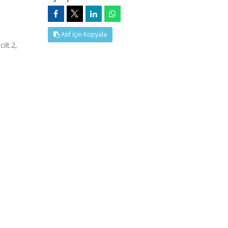
Atıf İçin Kopyala
lt.2,