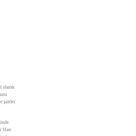
i olarak
lunu
 şairler
yünde
er Han