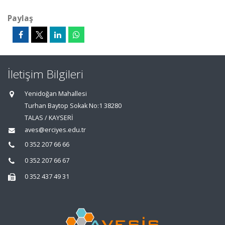
Paylaş
İletişim Bilgileri
Yenidoğan Mahallesi
Turhan Baytop Sokak No:1 38280
TALAS / KAYSERİ
aves@erciyes.edu.tr
0 352 207 66 66
0 352 207 66 67
0 352 437 49 31