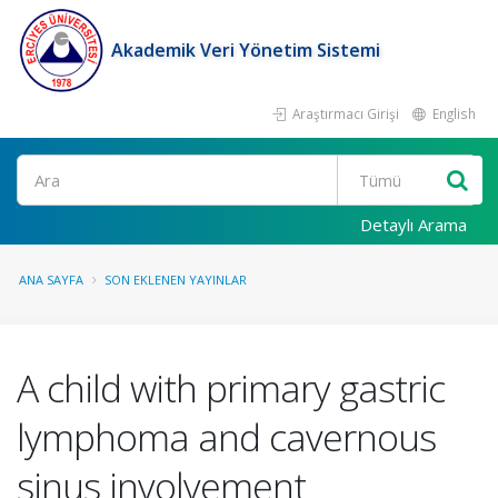
Akademik Veri Yönetim Sistemi
Araştırmacı Girişi
English
Ara
Detaylı Arama
ANA SAYFA
SON EKLENEN YAYINLAR
A child with primary gastric
lymphoma and cavernous
sinus involvement