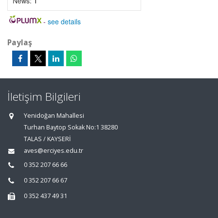
News:
1
-
see details
Paylaş
İletişim Bilgileri
Yenidoğan Mahallesi
Turhan Baytop Sokak No:1 38280
TALAS / KAYSERİ
aves@erciyes.edu.tr
0 352 207 66 66
0 352 207 66 67
0 352 437 49 31