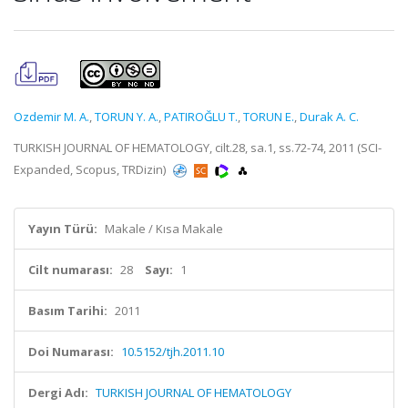
Ozdemir M. A.
,
TORUN Y. A.
,
PATIROĞLU T.
,
TORUN E.
,
Durak A. C.
TURKISH JOURNAL OF HEMATOLOGY, cilt.28, sa.1, ss.72-74, 2011 (SCI-
Expanded, Scopus, TRDizin)
Yayın Türü:
Makale / Kısa Makale
Cilt numarası:
28
Sayı:
1
Basım Tarihi:
2011
Doi Numarası:
10.5152/tjh.2011.10
Dergi Adı:
TURKISH JOURNAL OF HEMATOLOGY