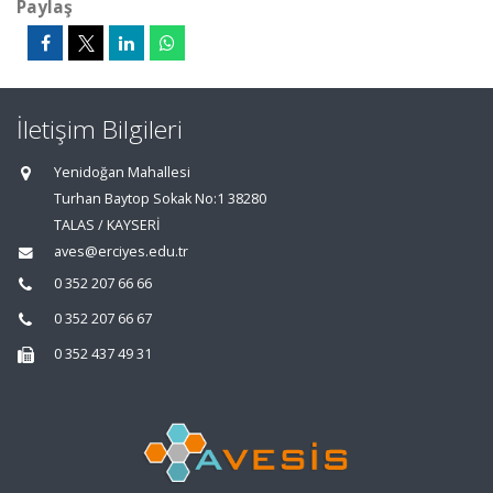
Paylaş
İletişim Bilgileri
Yenidoğan Mahallesi
Turhan Baytop Sokak No:1 38280
TALAS / KAYSERİ
aves@erciyes.edu.tr
0 352 207 66 66
0 352 207 66 67
0 352 437 49 31