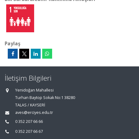
Paylaş
İletişim Bilgileri
Yenidoğan Mahallesi
Turhan Baytop Sokak No:1 38280
TALAS / KAYSERİ
aves@erciyes.edu.tr
0 352 207 66 66
0 352 207 66 67