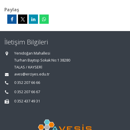
Paylaş
İletişim Bilgileri
Yenidoğan Mahallesi
Turhan Baytop Sokak No:1 38280
TALAS / KAYSERİ
aves@erciyes.edu.tr
0 352 207 66 66
0 352 207 66 67
0 352 437 49 31