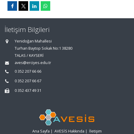
İletişim Bilgileri
Yenidoğan Mahallesi
Turhan Baytop Sokak No:1 38280
TALAS / KAYSERİ
aves@erciyes.edu.tr
0 352 207 66 66
0 352 207 66 67
0 352 437 49 31
Ana Sayfa
|
AVESİS Hakkında
|
İletişim