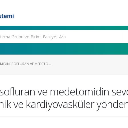
stemi
IDIN ISOFLURAN VE MEDETO...
sofluran ve medetomidin sevo
nik ve kardiyovasküler yönden 