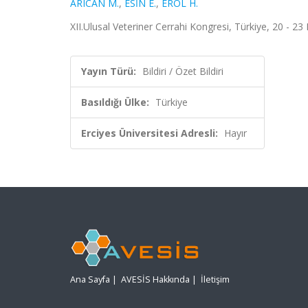
ARICAN M.
,
ESİN E.
,
EROL H.
XII.Ulusal Veteriner Cerrahi Kongresi, Türkiye, 20 - 23 
Yayın Türü:
Bildiri / Özet Bildiri
Basıldığı Ülke:
Türkiye
Erciyes Üniversitesi Adresli:
Hayır
Ana Sayfa
|
AVESİS Hakkında
|
İletişim