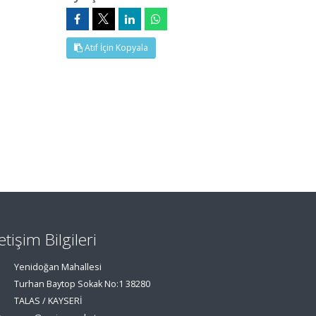
Atıf İçin Kopyala
letişim Bilgileri
Yenidoğan Mahallesi
Turhan Baytop Sokak No:1 38280
TALAS / KAYSERİ