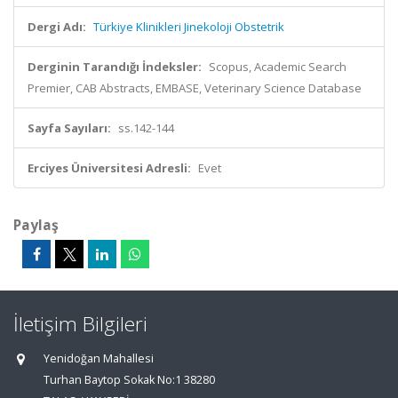
Dergi Adı:
Türkiye Klinikleri Jinekoloji Obstetrik
Derginin Tarandığı İndeksler:
Scopus, Academic Search
Premier, CAB Abstracts, EMBASE, Veterinary Science Database
Sayfa Sayıları:
ss.142-144
Erciyes Üniversitesi Adresli:
Evet
Paylaş
İletişim Bilgileri
Yenidoğan Mahallesi
Turhan Baytop Sokak No:1 38280