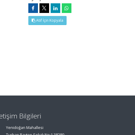
Atıf İçin Kopyala
letişim Bilgileri
Yenidoğan Mahallesi
Turhan Baytop Sokak No:1 38280