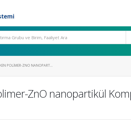
stemi
TKEN POLIMER-ZNO NANOPART...
olimer-ZnO nanopartikül Kompo