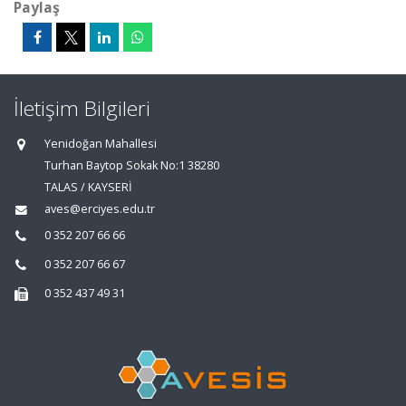
Paylaş
İletişim Bilgileri
Yenidoğan Mahallesi
Turhan Baytop Sokak No:1 38280
TALAS / KAYSERİ
aves@erciyes.edu.tr
0 352 207 66 66
0 352 207 66 67
0 352 437 49 31