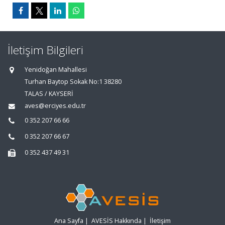
İletişim Bilgileri
Yenidoğan Mahallesi
Turhan Baytop Sokak No:1 38280
TALAS / KAYSERİ
aves@erciyes.edu.tr
0 352 207 66 66
0 352 207 66 67
0 352 437 49 31
Ana Sayfa
|
AVESİS Hakkında
|
İletişim