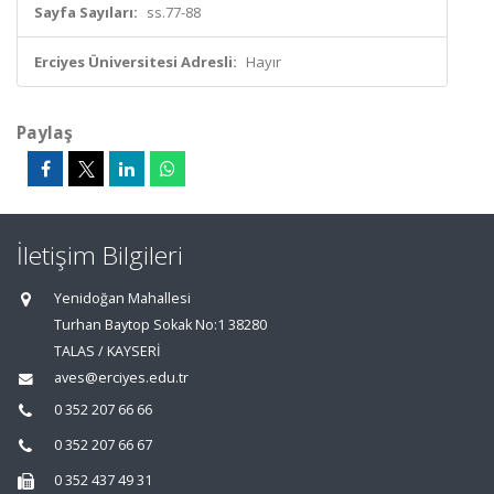
Sayfa Sayıları:
ss.77-88
Erciyes Üniversitesi Adresli:
Hayır
Paylaş
İletişim Bilgileri
Yenidoğan Mahallesi
Turhan Baytop Sokak No:1 38280
TALAS / KAYSERİ
aves@erciyes.edu.tr
0 352 207 66 66
0 352 207 66 67
0 352 437 49 31