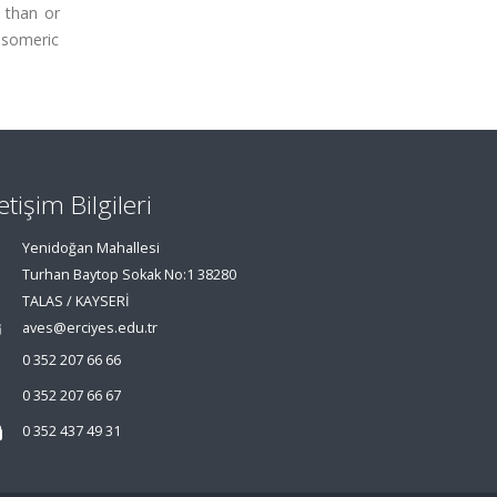
 than or
 isomeric
letişim Bilgileri
Yenidoğan Mahallesi
Turhan Baytop Sokak No:1 38280
TALAS / KAYSERİ
aves@erciyes.edu.tr
0 352 207 66 66
0 352 207 66 67
0 352 437 49 31