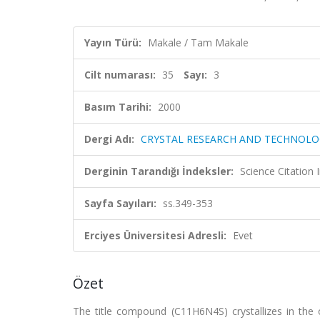
Yayın Türü:
Makale / Tam Makale
Cilt numarası:
35
Sayı:
3
Basım Tarihi:
2000
Dergi Adı:
CRYSTAL RESEARCH AND TECHNOLO
Derginin Tarandığı İndeksler:
Science Citation
Sayfa Sayıları:
ss.349-353
Erciyes Üniversitesi Adresli:
Evet
Özet
The title compound (C11H6N4S) crystallizes in the