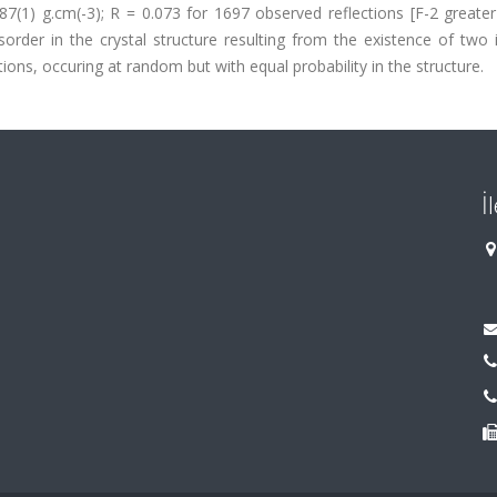
7(1) g.cm(-3); R = 0.073 for 1697 observed reflections [F-2 greater
isorder in the crystal structure resulting from the existence of two
ions, occuring at random but with equal probability in the structure.
İ