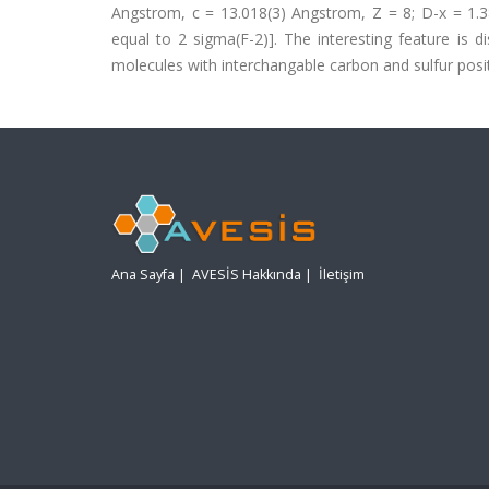
Angstrom, c = 13.018(3) Angstrom, Z = 8; D-x = 1.38
equal to 2 sigma(F-2)]. The interesting feature is d
molecules with interchangable carbon and sulfur posit
Ana Sayfa
|
AVESİS Hakkında
|
İletişim