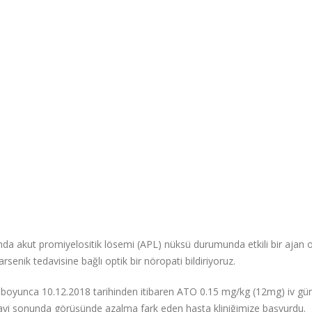
ında akut promiyelositik lösemi (APL) nüksü durumunda etkili bir ajan 
rsenik tedavisine bağlı optik bir nöropati bildiriyoruz.
 boyunca 10.12.2018 tarihinden itibaren ATO 0.15 mg/kg (12mg) iv gü
davi sonunda görüşünde azalma fark eden hasta kliniğimize başvurdu.