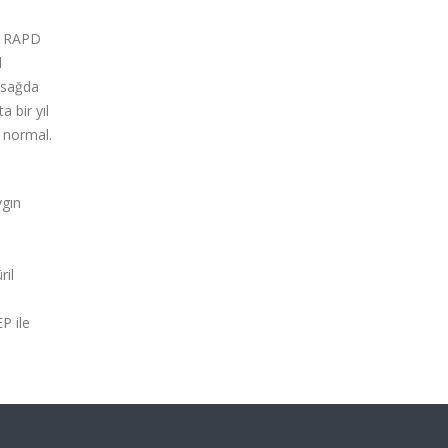
ve RAPD
d
 sağda
 bir yıl
s normal.
ygın
ril
P ile