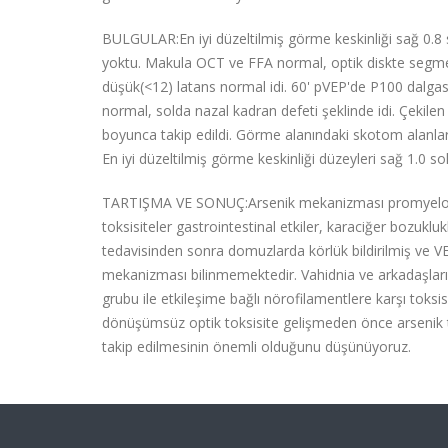
BULGULAR:En iyi düzeltilmiş görme keskinliği sağ 0.8 
yoktu. Makula OCT ve FFA normal, optik diskte segmen
düşük(<12) latans normal idi. 60' pVEP'de P100 dalgas
normal, solda nazal kadran defeti şeklinde idi. Çekilen
boyunca takip edildi. Görme alanındaki skotom alanları
En iyi düzeltilmiş görme keskinliği düzeyleri sağ 1.0 so
TARTIŞMA VE SONUÇ:Arsenik mekanizması promyelosit 
toksisiteler gastrointestinal etkiler, karaciğer bozuklukl
tedavisinden sonra domuzlarda körlük bildirilmiş ve VEP 
mekanizması bilinmemektedir. Vahidnia ve arkadaşları ar
grubu ile etkileşime bağlı nörofilamentlere karşı toks
dönüşümsüz optik toksisite gelişmeden önce arsenik te
takip edilmesinin önemli olduğunu düşünüyoruz.