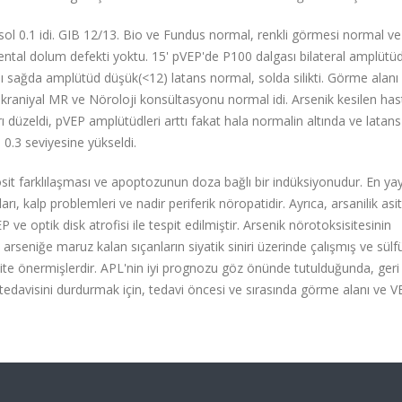
sol 0.1 idi. GIB 12/13. Bio ve Fundus normal, renkli görmesi normal 
tal dolum defekti yoktu. 15' pVEP'de P100 dalgası bilateral amplütü
ı sağda amplütüd düşük(<12) latans normal, solda silikti. Görme alanı
 kraniyal MR ve Nöroloji konsültasyonu normal idi. Arsenik kesilen hasta
 düzeldi, pVEP amplütüdleri arttı fakat hala normalin altında ve latan
l 0.3 seviyesine yükseldi.
farklılaşması ve apoptozunun doza bağlı bir indüksiyonudur. En ya
arı, kalp problemleri ve nadir periferik nöropatidir. Ayrıca, arsanilik asit
ve optik disk atrofisi ile tespit edilmiştir. Arsenik nörotoksisitesinin
seniğe maruz kalan sıçanların siyatik siniri üzerinde çalışmış ve sülfü
isite önermişlerdir. APL'nin iyi prognozu göz önünde tutulduğunda, geri
davisini durdurmak için, tedavi öncesi ve sırasında görme alanı ve VE