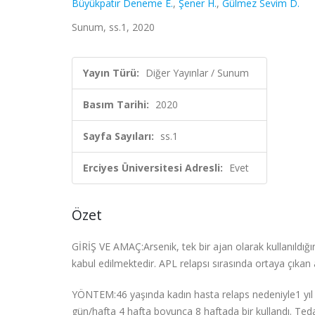
Büyükpatır Deneme E.
,
Şener H.
,
Gülmez Sevim D.
Sunum, ss.1, 2020
Yayın Türü:
Diğer Yayınlar / Sunum
Basım Tarihi:
2020
Sayfa Sayıları:
ss.1
Erciyes Üniversitesi Adresli:
Evet
Özet
GİRİŞ VE AMAÇ:Arsenik, tek bir ajan olarak kullanıldığ
kabul edilmektedir. APL relapsı sırasında ortaya çıkan a
YÖNTEM:46 yaşında kadın hasta relaps nedeniyle1 yıl
gün/hafta 4 hafta boyunca 8 haftada bir kullandı. Te