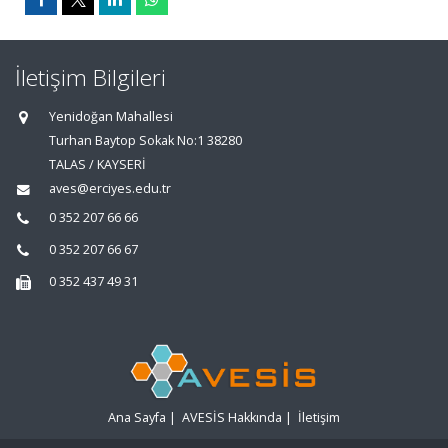
İletişim Bilgileri
Yenidoğan Mahallesi
Turhan Baytop Sokak No:1 38280
TALAS / KAYSERİ
aves@erciyes.edu.tr
0 352 207 66 66
0 352 207 66 67
0 352 437 49 31
Ana Sayfa
|
AVESİS Hakkında
|
İletişim