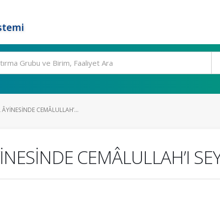
stemi
L ÂYİNESİNDE CEMÂLULLAH’...
YİNESİNDE CEMÂLULLAH’I S