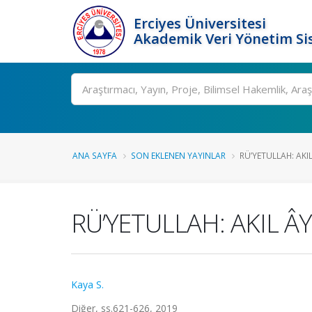
Erciyes Üniversitesi
Akademik Veri Yönetim Si
Ara
ANA SAYFA
SON EKLENEN YAYINLAR
RÜ’YETULLAH: AKI
RÜ’YETULLAH: AKIL Â
Kaya S.
Diğer, ss.621-626, 2019