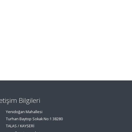
letişim Bilgileri
Yenidoğan Mahallesi
Turhan Baytop Sokak No:1 38280
TALAS / KAYSERİ