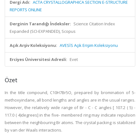
Dergi Adı:
ACTA CRYSTALLOGRAPHICA SECTION E-STRUCTURE
REPORTS ONLINE
Derginin Tarandığı İndeksler:
Science Citation Index
Expanded (SCI-EXPANDED), Scopus
Açık Arşiv Koleksiyonu:
AVESİS Açık Erişim Koleksiyonu
Erciyes Üniversitesi Adresli:
Evet
Özet
In the title compound, C10H7Br5O, prepared by bromination of 5-
methoxyindane, all bond lengths and angles are in the usual ranges.
However, the relatively wide range of Br - C - C angles [ 107.2 ( 5) -
117.0 ( 4)degrees] in the five- membered ring may indicate repulsion
between the neighbouring Br atoms. The crystal packing is stabilized
by van der Waals interactions.