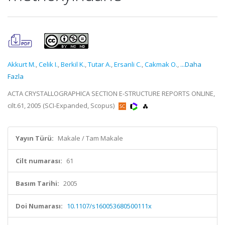
Akkurt M.
,
Celik I.
,
Berkil K.
,
Tutar A.
,
Ersanli C.
,
Cakmak O.
,
...Daha
Fazla
ACTA CRYSTALLOGRAPHICA SECTION E-STRUCTURE REPORTS ONLINE,
cilt.61, 2005 (SCI-Expanded, Scopus)
Yayın Türü:
Makale / Tam Makale
Cilt numarası:
61
Basım Tarihi:
2005
Doi Numarası:
10.1107/s160053680500111x